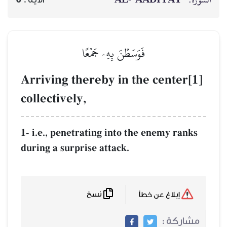
فَوَسَطۡنَ بِهِۦ جَمۡعًا
Arriving thereby in the center[1]
collectively,
1- i.e., penetrating into the enemy ranks
during a surprise attack.
نسخ
إبلاغ عن خطأ
مشاركة :