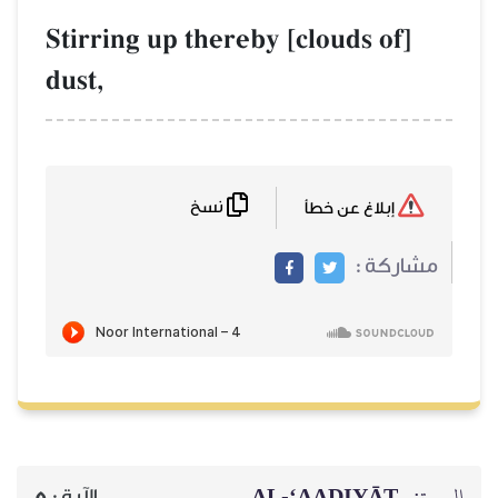
Stirring up thereby [clouds of]
dust,
نسخ
إبلاغ عن خطأ
مشاركة :
السورة:
AL‑‘AADIYĀT
الآية :
5