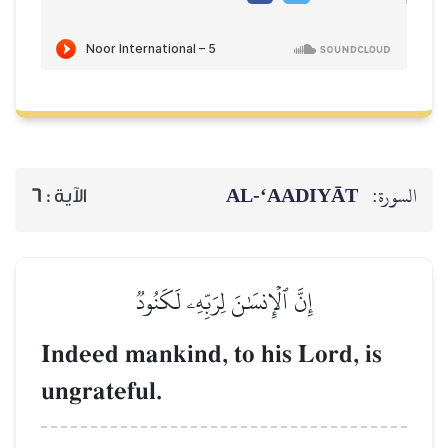
السورة:
AL‑‘AADIYĀT
الآية :
6
إِنَّ ٱلۡإِنسَٰنَ لِرَبِّهِۦ لَكَنُودٞ
Indeed mankind, to his Lord, is
ungrateful.