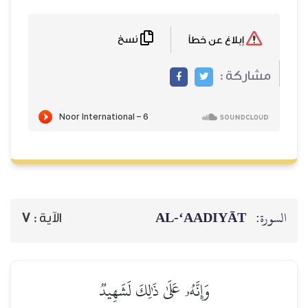
نسخ
إبلاغ عن خطأ
مشاركة :
السورة:
AL‑‘AADIYĀT
الآية :
7
وَإِنَّهُۥ عَلَىٰ ذَٰلِكَ لَشَهِيدٞ