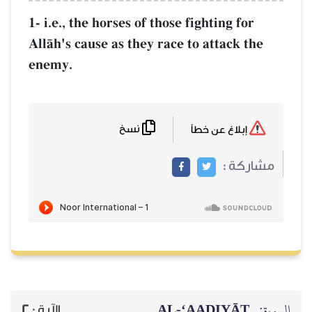
1- i.e., the horses of those fighting for
AllŒh's cause as they race to attack the
enemy.
نسخ
إبلاغ عن خطأ
مشاركة :
السورة:
AL‑‘AADIYĀT
الآية :
2