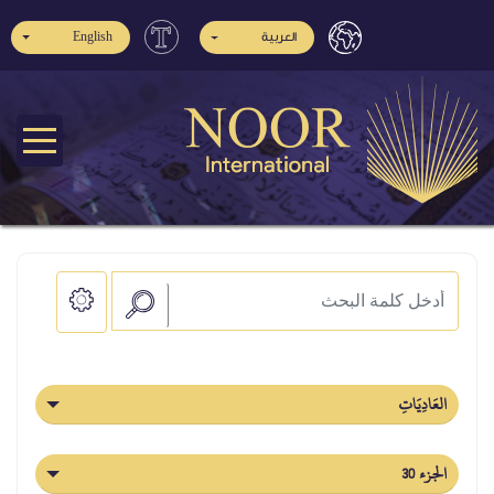
العربية
English
العَادِيَاتِ
الجزء 30