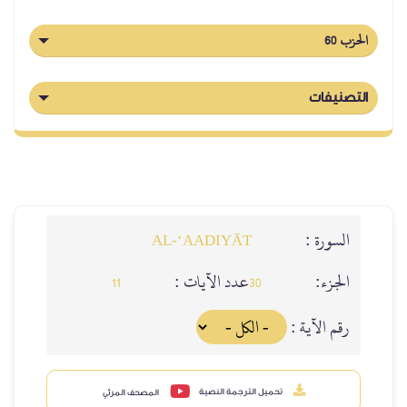
الحزب 60
التصنيفات
السورة :
AL‑‘AADIYĀT
الجزء:
عدد الآيات :
11
30
رقم الآية :
تحميل الترجمة النصية
المصحف المرئي