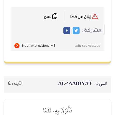
نسخ
إبلاغ عن خطأ
مشاركة :
السورة:
AL‑‘AADIYĀT
الآية :
4
فَأَثَرۡنَ بِهِۦ نَقۡعٗا