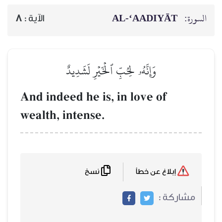
السورة:
AL‑‘AADIYĀT
الآية :
8
وَإِنَّهُۥ لِحُبِّ ٱلۡخَيۡرِ لَشَدِيدٌ
And indeed he is, in love of
wealth, intense.
نسخ
إبلاغ عن خطأ
مشاركة :