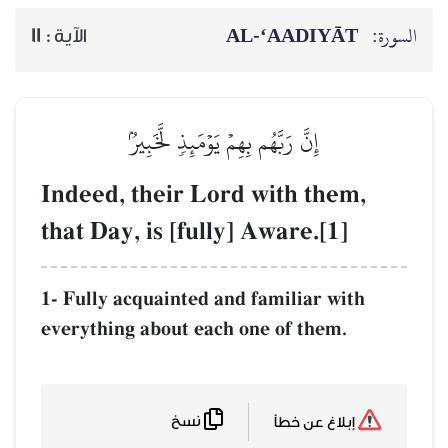
السورة:
AL‑‘AADIYĀT
الآية :
11
إِنَّ رَبَّهُم بِهِمۡ يَوۡمَئِذٖ لَّخَبِيرُۢ
Indeed, their Lord with them,
that Day, is [fully] Aware.[1]
1- Fully acquainted and familiar with
everything about each one of them.
نسخ
إبلاغ عن خطأ