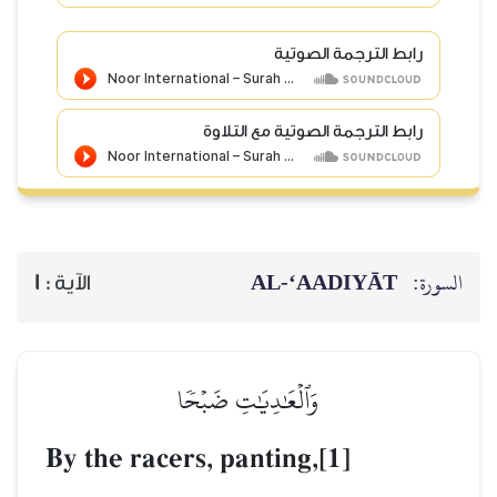
رابط الترجمة الصوتية
رابط الترجمة الصوتية مع التلاوة
السورة:
AL‑‘AADIYĀT
الآية :
1
وَٱلۡعَٰدِيَٰتِ ضَبۡحٗا
By the racers, panting,[1]