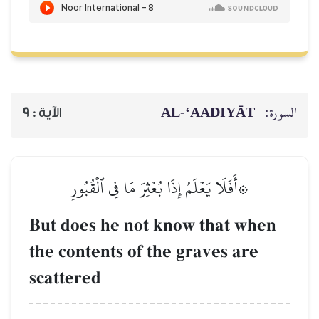
السورة:
AL‑‘AADIYĀT
الآية :
9
۞أَفَلَا يَعۡلَمُ إِذَا بُعۡثِرَ مَا فِي ٱلۡقُبُورِ
But does he not know that when
the contents of the graves are
scattered