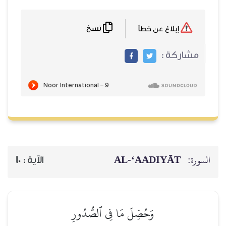
نسخ
إبلاغ عن خطأ
مشاركة :
السورة:
AL‑‘AADIYĀT
الآية :
10
وَحُصِّلَ مَا فِي ٱلصُّدُورِ