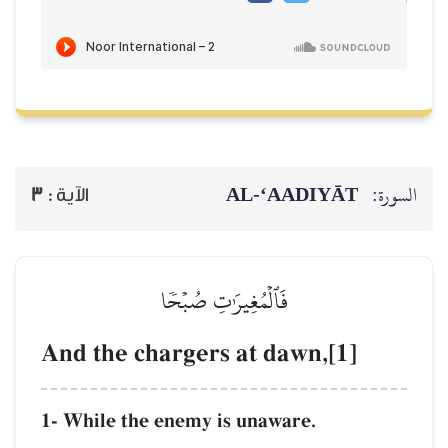
السورة:
AL‑‘AADIYĀT
الآية :
3
فَٱلۡمُغِيرَٰتِ صُبۡحٗا
And the chargers at dawn,[1]
1- While the enemy is unaware.