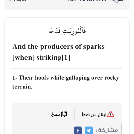
فَٱلۡمُورِيَٰتِ قَدۡحٗا
And the producers of sparks
[when] striking[1]
1- Their hoofs while galloping over rocky
terrain.
نسخ
إبلاغ عن خطأ
مشاركة :