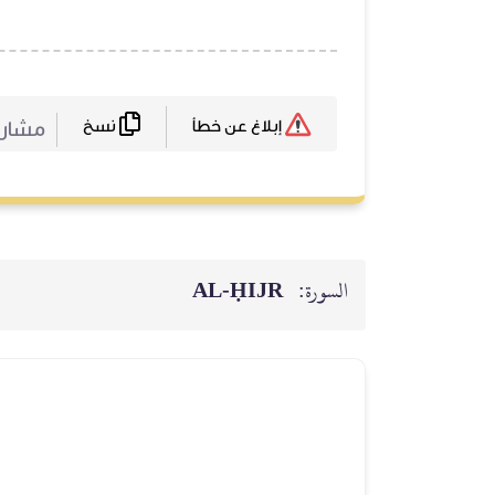
نسخ
مشارك
إبلاغ عن خطأ
السورة:
AL‑ḤIJR