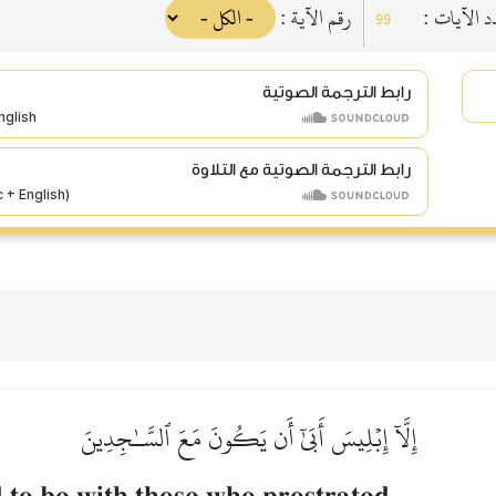
 الآيات :
رقم الآية :
99
رابط الترجمة الصوتية
رابط الترجمة الصوتية مع التلاوة
إِلَّآ إِبۡلِيسَ أَبَىٰٓ أَن يَكُونَ مَعَ ٱلسَّـٰجِدِينَ