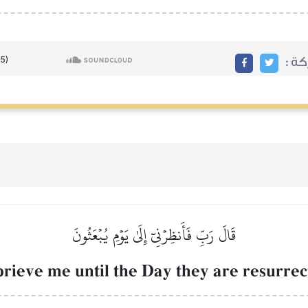
ة :
قَالَ رَبِّ فَأَنظِرۡنِيٓ إِلَىٰ يَوۡمِ يُبۡعَثُونَ
rieve me until the Day they are resurrec