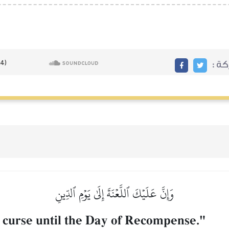
ة :
وَإِنَّ عَلَيۡكَ ٱللَّعۡنَةَ إِلَىٰ يَوۡمِ ٱلدِّينِ
 curse until the Day of Recompense."