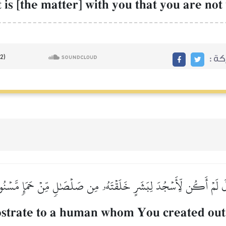
t is [the matter] with you that you are no
ة :
لَ لَمۡ أَكُن لِّأَسۡجُدَ لِبَشَرٍ خَلَقۡتَهُۥ مِن صَلۡصَٰلٖ مِّنۡ حَمَإٖ مَّسۡنُو
ostrate to a human whom You created out 