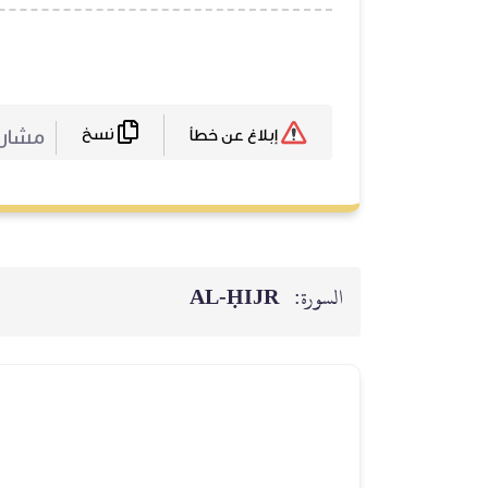
نسخ
مشارك
إبلاغ عن خطأ
السورة:
AL‑ḤIJR