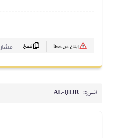
نسخ
مشارك
إبلاغ عن خطأ
السورة:
AL‑ḤIJR