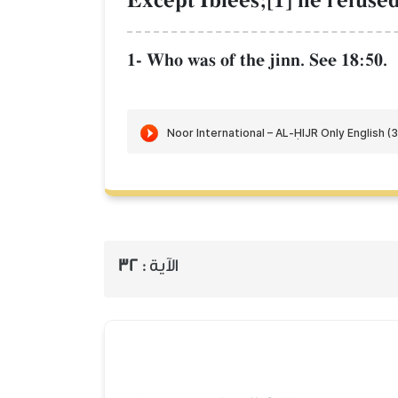
Except Iblees;[1] he refused
1- Who was of the jinn. See 18:50.
الآية :
32