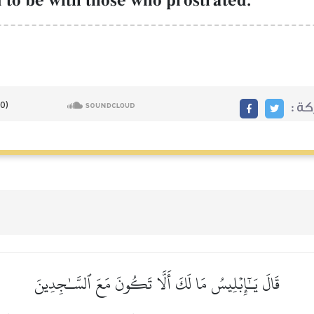
 to be with those who prostrated.
ة :
قَالَ يَـٰٓإِبۡلِيسُ مَا لَكَ أَلَّا تَكُونَ مَعَ ٱلسَّـٰجِدِينَ