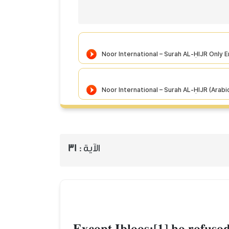
الآية :
31