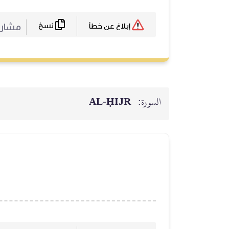
نسخ
مشارك
إبلاغ عن خطأ
السورة:
AL‑ḤIJR