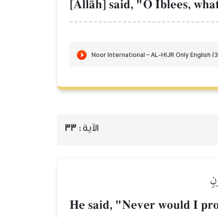
[AllŒh] said, "O Iblees, wha
الآية :
33
نٖ
He said, "Never would I pr