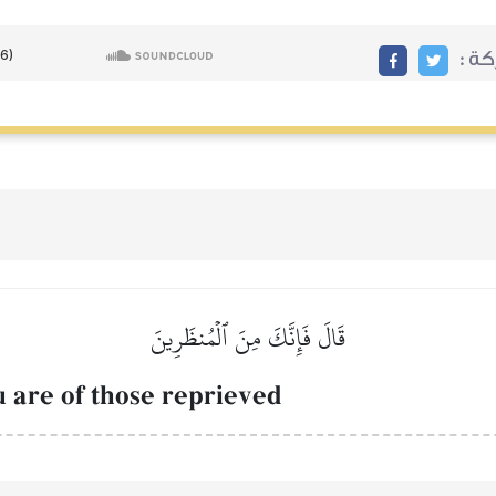
ة :
قَالَ فَإِنَّكَ مِنَ ٱلۡمُنظَرِينَ
u are of those reprieved