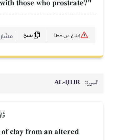
t with those who prostrate?"
نسخ
مشارك
إبلاغ عن خطأ
السورة:
AL‑ḤIJR
قَا
of clay from an altered