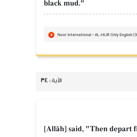
black mud."
الآية :
34
[AllŒh] said, "Then depart f