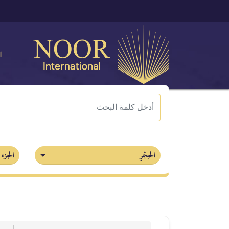
ا
الحِجۡرِ
الجزء 14