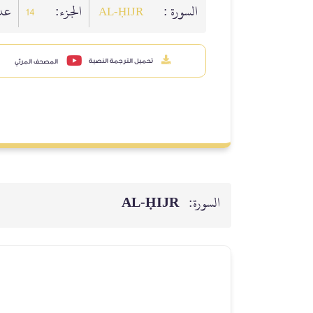
السورة :
الجزء:
عدد
14
AL‑ḤIJR
تحميل الترجمة النصية
المصحف المرئي
السورة:
AL‑ḤIJR