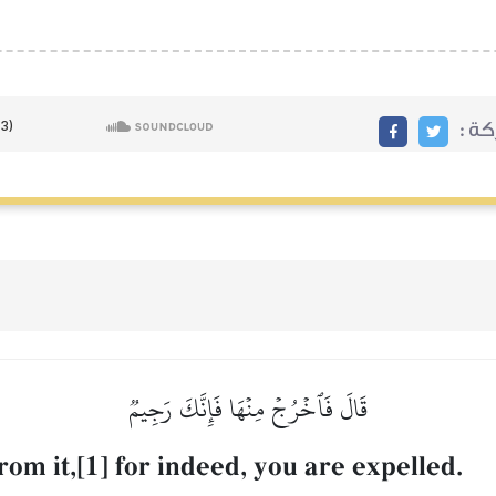
ة :
قَالَ فَٱخۡرُجۡ مِنۡهَا فَإِنَّكَ رَجِيمٞ
rom it,[1] for indeed, you are expelled.