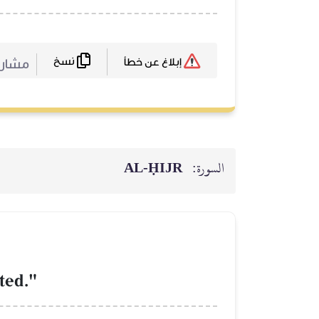
نسخ
مشارك
إبلاغ عن خطأ
السورة:
AL‑ḤIJR
ted."