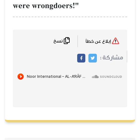
were wrongdoers!"
نسخ
إبلاغ عن خطأ
مشاركة :