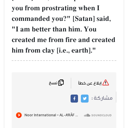
you from prostrating when I
commanded you?" [Satan] said,
"I am better than him. You
created me from fire and created
him from clay [i.e., earth]."
نسخ
إبلاغ عن خطأ
مشاركة :