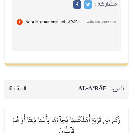
مشاركة :
AL‑A‘RĀF
السورة:
4
الآية :
وَكَم مِّن قَرۡيَةٍ أَهۡلَكۡنَٰهَا فَجَآءَهَا بَأۡسُنَا بَيَٰتًا أَوۡ هُمۡ
قَآئِلُونَ