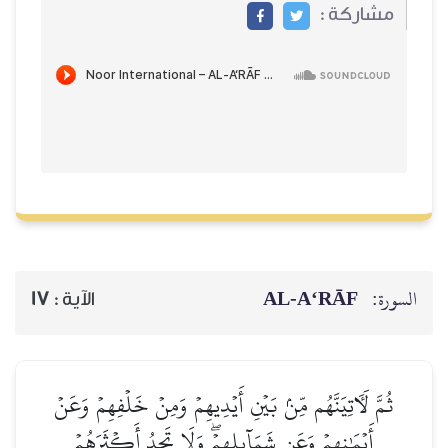
مشاركة :
AL‑A‘RĀF
السورة:
17
الآية :
ثُمَّ لَأٓتِيَنَّهُم مِّنۢ بَيۡنِ أَيۡدِيهِمۡ وَمِنۡ خَلۡفِهِمۡ وَعَنۡ
أَيۡمَٰنِهِمۡ وَعَن شَمَآئِلِهِمۡۖ وَلَا تَجِدُ أَكۡثَرَهُمۡ