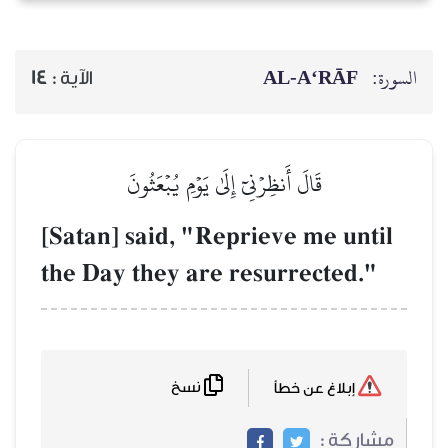
AL‑A‘RĀF
السورة:
14
الآية :
قَالَ أَنظِرۡنِيٓ إِلَىٰ يَوۡمِ يُبۡعَثُونَ
[Satan] said, "Reprieve me until
the Day they are resurrected."
نسخ
إبلاغ عن خطأ
مشاركة :