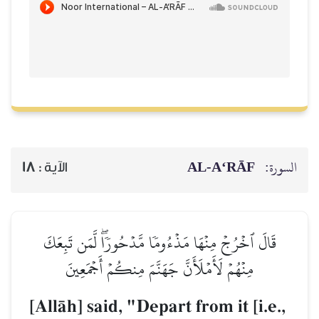
AL‑A‘RĀF
السورة:
18
الآية :
قَالَ ٱخۡرُجۡ مِنۡهَا مَذۡءُومٗا مَّدۡحُورٗاۖ لَّمَن تَبِعَكَ
مِنۡهُمۡ لَأَمۡلَأَنَّ جَهَنَّمَ مِنكُمۡ أَجۡمَعِينَ
[AllŒh] said, "Depart from it [i.e.,