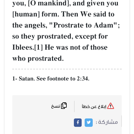
you, [O mankind], and given you
[human] form. Then We said to
the angels, "Prostrate to Adam";
so they prostrated, except for
Iblees.[1] He was not of those
who prostrated.
1- Satan. See footnote to 2:34.
نسخ
إبلاغ عن خطأ
مشاركة :