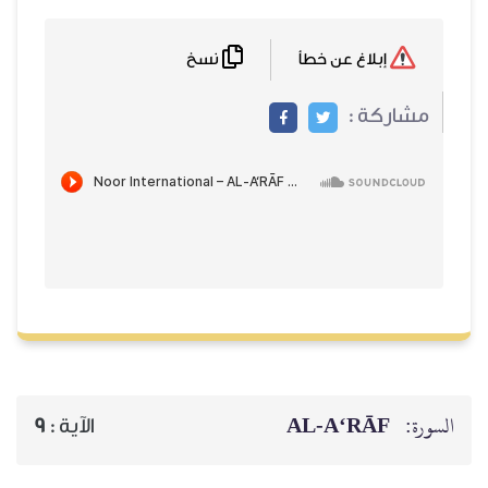
نسخ
إبلاغ عن خطأ
مشاركة :
AL‑A‘RĀF
السورة:
9
الآية :