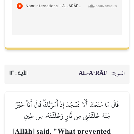
AL‑A‘RĀF
السورة:
12
الآية :
قَالَ مَا مَنَعَكَ أَلَّا تَسۡجُدَ إِذۡ أَمَرۡتُكَۖ قَالَ أَنَا۠ خَيۡرٞ
مِّنۡهُ خَلَقۡتَنِي مِن نَّارٖ وَخَلَقۡتَهُۥ مِن طِينٖ
[AllŒh] said, "What prevented