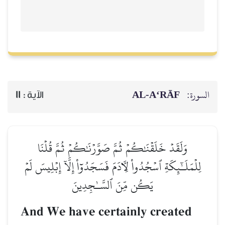
AL‑A‘RĀF
السورة:
11
الآية :
وَلَقَدۡ خَلَقۡنَٰكُمۡ ثُمَّ صَوَّرۡنَٰكُمۡ ثُمَّ قُلۡنَا
لِلۡمَلَـٰٓئِكَةِ ٱسۡجُدُواْ لِأٓدَمَ فَسَجَدُوٓاْ إِلَّآ إِبۡلِيسَ لَمۡ
يَكُن مِّنَ ٱلسَّـٰجِدِينَ
And We have certainly created