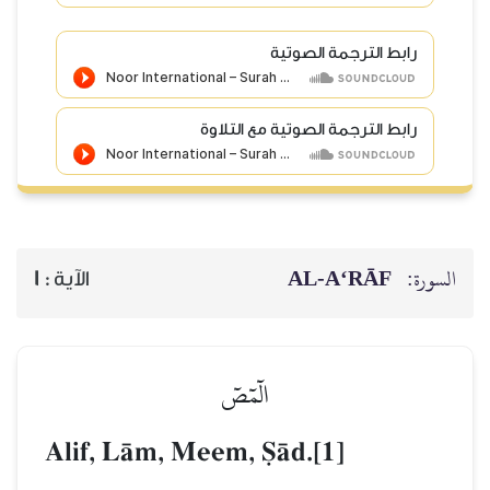
رابط الترجمة الصوتية
رابط الترجمة الصوتية مع التلاوة
AL‑A‘RĀF
السورة:
1
الآية :
الٓمٓصٓ
Alif, LŒm, Meem, êŒd.[1]