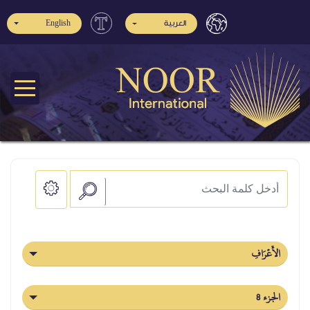
English
العربية
الأَعۡرَافِ
الجزء 8