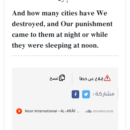
And how many cities have We
destroyed, and Our punishment
came to them at night or while
they were sleeping at noon.
نسخ
إبلاغ عن خطأ
مشاركة :