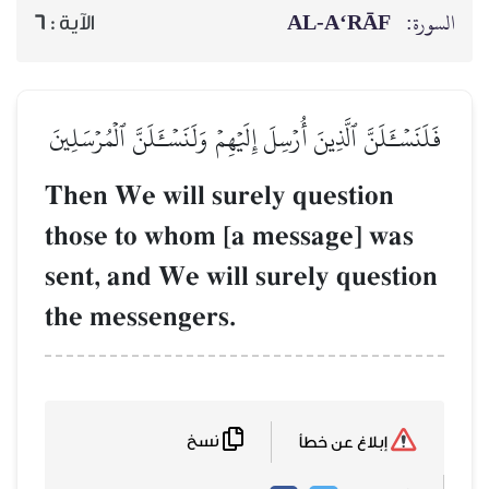
AL‑A‘RĀF
السورة:
6
الآية :
فَلَنَسۡـَٔلَنَّ ٱلَّذِينَ أُرۡسِلَ إِلَيۡهِمۡ وَلَنَسۡـَٔلَنَّ ٱلۡمُرۡسَلِينَ
Then We will surely question
those to whom [a message] was
sent, and We will surely question
the messengers.
نسخ
إبلاغ عن خطأ