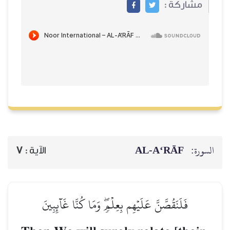
مشاركة :
AL‑A‘RĀF
السورة:
7
الآية :
فَلَنَقُصَّنَّ عَلَيۡهِم بِعِلۡمٖۖ وَمَا كُنَّا غَآئِبِينَ