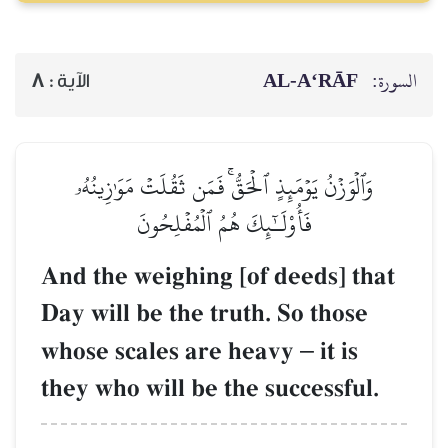
AL‑A‘RĀF
السورة:
8
الآية :
وَٱلۡوَزۡنُ يَوۡمَئِذٍ ٱلۡحَقُّۚ فَمَن ثَقُلَتۡ مَوَٰزِينُهُۥ
فَأُوْلَـٰٓئِكَ هُمُ ٱلۡمُفۡلِحُونَ
And the weighing [of deeds] that
Day will be the truth. So those
whose scales are heavy
–
it is
they who will be the successful.