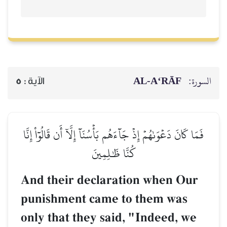
AL‑A‘RĀF
السورة:
5
الآية :
فَمَا كَانَ دَعۡوَىٰهُمۡ إِذۡ جَآءَهُم بَأۡسُنَآ إِلَّآ أَن قَالُوٓاْ إِنَّا
كُنَّا ظَٰلِمِينَ
And their declaration when Our
punishment came to them was
only that they said, "Indeed, we