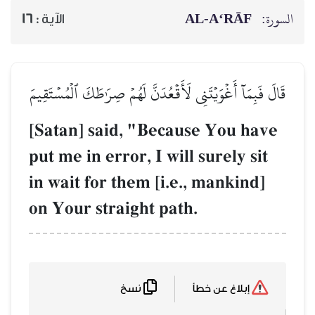
AL‑A‘RĀF
السورة:
16
الآية :
قَالَ فَبِمَآ أَغۡوَيۡتَنِي لَأَقۡعُدَنَّ لَهُمۡ صِرَٰطَكَ ٱلۡمُسۡتَقِيمَ
[Satan] said, "Because You have
put me in error, I will surely sit
in wait for them [i.e., mankind]
on Your straight path.
نسخ
إبلاغ عن خطأ