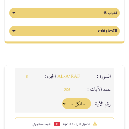
الحزب 16
التصنيفات
السورة :
الجزء:
8
AL‑A‘RĀF
عدد الآيات :
206
رقم الآية :
تحميل الترجمة النصية
المصحف المرئي