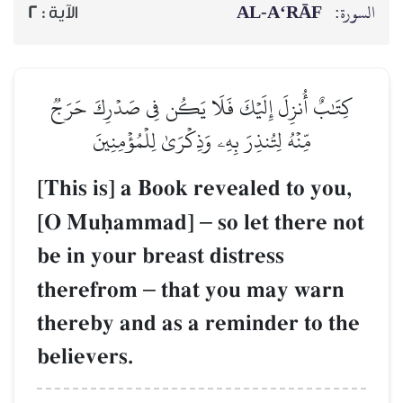
AL‑A‘RĀF
السورة:
2
الآية :
كِتَٰبٌ أُنزِلَ إِلَيۡكَ فَلَا يَكُن فِي صَدۡرِكَ حَرَجٞ
مِّنۡهُ لِتُنذِرَ بِهِۦ وَذِكۡرَىٰ لِلۡمُؤۡمِنِينَ
[This is] a Book revealed to you,
[O Muúammad]
–
so let there not
be in your breast distress
therefrom
–
that you may warn
thereby and as a reminder to the
believers.