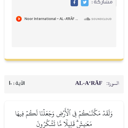
مشاركة :
AL‑A‘RĀF
السورة:
10
الآية :
وَلَقَدۡ مَكَّنَّـٰكُمۡ فِي ٱلۡأَرۡضِ وَجَعَلۡنَا لَكُمۡ فِيهَا
مَعَٰيِشَۗ قَلِيلٗا مَّا تَشۡكُرُونَ