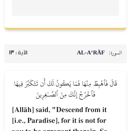
AL‑A‘RĀF
السورة:
13
الآية :
قَالَ فَٱهۡبِطۡ مِنۡهَا فَمَا يَكُونُ لَكَ أَن تَتَكَبَّرَ فِيهَا
فَٱخۡرُجۡ إِنَّكَ مِنَ ٱلصَّـٰغِرِينَ
[AllŒh] said, "Descend from it
[i.e., Paradise], for it is not for