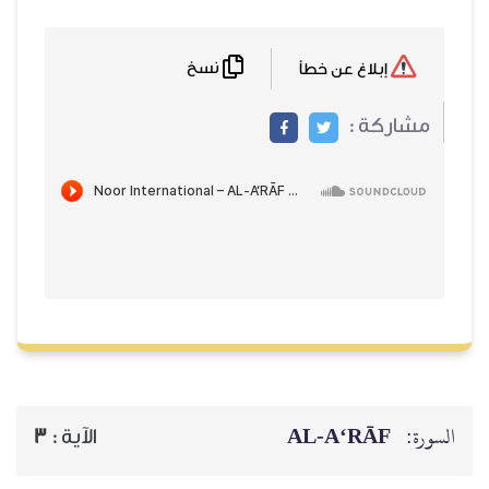
نسخ
إبلاغ عن خطأ
مشاركة :
AL‑A‘RĀF
السورة:
3
الآية :