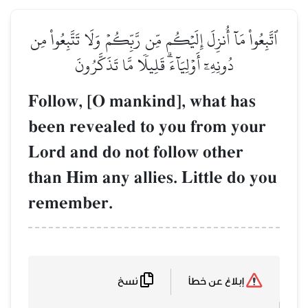
ٱتَّبِعُواْ مَآ أُنزِلَ إِلَيۡكُم مِّن رَّبِّكُمۡ وَلَا تَتَّبِعُواْ مِن
دُونِهِۦٓ أَوۡلِيَآءَۗ قَلِيلٗا مَّا تَذَكَّرُونَ
Follow, [O mankind], what has
been revealed to you from your
Lord and do not follow other
than Him any allies. Little do you
remember.
نسخ
إبلاغ عن خطأ