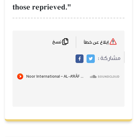
those reprieved."
نسخ
إبلاغ عن خطأ
مشاركة :