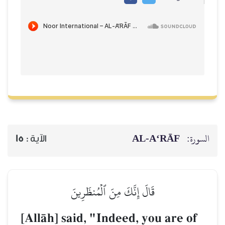
AL‑A‘RĀF
السورة:
15
الآية :
قَالَ إِنَّكَ مِنَ ٱلۡمُنظَرِينَ
[AllŒh] said, "Indeed, you are of