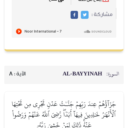
مشاركة :
AL‑BAYYINAH
السورة:
8
الآية :
جَزَآؤُهُمۡ عِندَ رَبِّهِمۡ جَنَّـٰتُ عَدۡنٖ تَجۡرِي مِن تَحۡتِهَا
ٱلۡأَنۡهَٰرُ خَٰلِدِينَ فِيهَآ أَبَدٗاۖ رَّضِيَ ٱللَّهُ عَنۡهُمۡ وَرَضُواْ
عَنۡهُۚ ذَٰلِكَ لِمَنۡ خَشِيَ رَبَّهُۥ