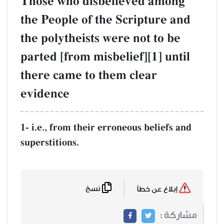
Those who disbelieved among
the People of the Scripture and
the polytheists were not to be
parted [from misbelief][1] until
there came to them clear
evidence
1- i.e., from their erroneous beliefs and
superstitions.
نسخ
إبلاغ عن خطأ
مشاركة :