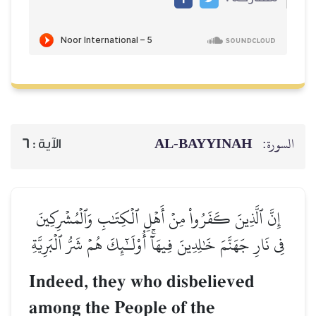
AL‑BAYYINAH
السورة:
6
الآية :
إِنَّ ٱلَّذِينَ كَفَرُواْ مِنۡ أَهۡلِ ٱلۡكِتَٰبِ وَٱلۡمُشۡرِكِينَ
فِي نَارِ جَهَنَّمَ خَٰلِدِينَ فِيهَآۚ أُوْلَـٰٓئِكَ هُمۡ شَرُّ ٱلۡبَرِيَّةِ
Indeed, they who disbelieved
among the People of the