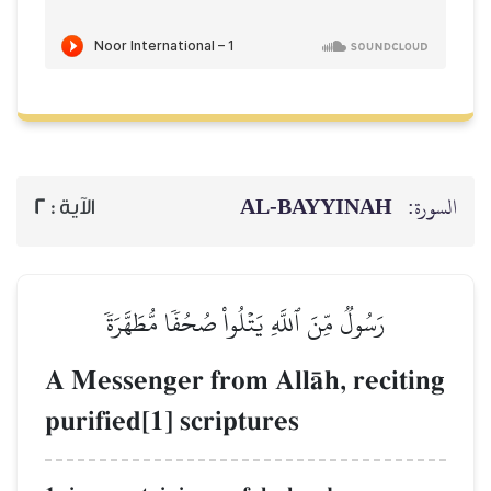
AL‑BAYYINAH
السورة:
2
الآية :
رَسُولٞ مِّنَ ٱللَّهِ يَتۡلُواْ صُحُفٗا مُّطَهَّرَةٗ
A Messenger from AllŒh, reciting
purified[1] scriptures