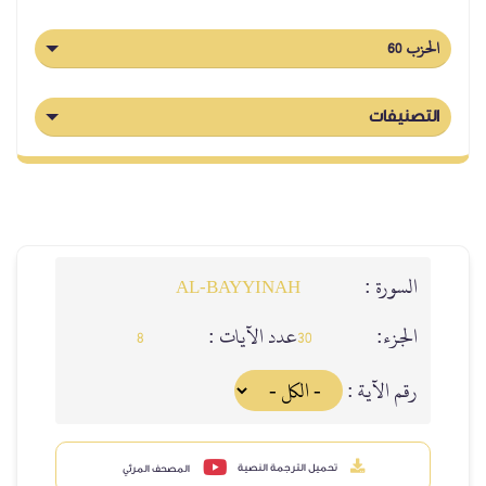
الحزب 60
التصنيفات
السورة :
AL‑BAYYINAH
الجزء:
عدد الآيات :
8
30
رقم الآية :
تحميل الترجمة النصية
المصحف المرئي