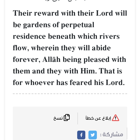
Their reward with their Lord will
be gardens of perpetual
residence beneath which rivers
flow, wherein they will abide
forever, AllŒh being pleased with
them and they with Him. That is
for whoever has feared his Lord.
نسخ
إبلاغ عن خطأ
مشاركة :