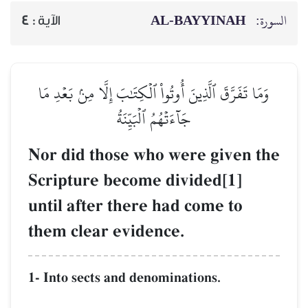
AL‑BAYYINAH
السورة:
4
الآية :
وَمَا تَفَرَّقَ ٱلَّذِينَ أُوتُواْ ٱلۡكِتَٰبَ إِلَّا مِنۢ بَعۡدِ مَا
جَآءَتۡهُمُ ٱلۡبَيِّنَةُ
Nor did those who were given the
Scripture become divided[1]
until after there had come to
them clear evidence.
1- Into sects and denominations.