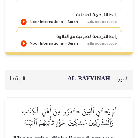
رابط الترجمة الصوتية
رابط الترجمة الصوتية مع التلاوة
AL‑BAYYINAH
السورة:
1
الآية :
لَمۡ يَكُنِ ٱلَّذِينَ كَفَرُواْ مِنۡ أَهۡلِ ٱلۡكِتَٰبِ
وَٱلۡمُشۡرِكِينَ مُنفَكِّينَ حَتَّىٰ تَأۡتِيَهُمُ ٱلۡبَيِّنَةُ