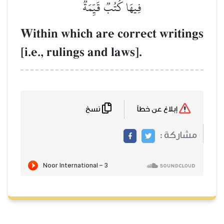
فِيهَا كُتُبٞ قَيِّمَةٞ
Within which are correct writings
[i.e., rulings and laws].
نسخ
إبلاغ عن خطأ
مشاركة :