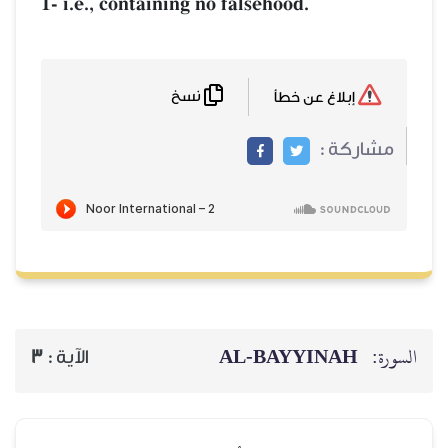
1- i.e., containing no falsehood.
نسخ
إبلاغ عن خطأ
مشاركة :
AL‑BAYYINAH
السورة:
3
الآية :