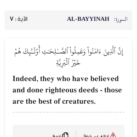
AL‑BAYYINAH
السورة:
7
الآية :
إِنَّ ٱلَّذِينَ ءَامَنُواْ وَعَمِلُواْ ٱلصَّـٰلِحَٰتِ أُوْلَـٰٓئِكَ هُمۡ
خَيۡرُ ٱلۡبَرِيَّةِ
Indeed, they who have believed
and done righteous deeds - those
are the best of creatures.
نسخ
إبلاغ عن خطأ