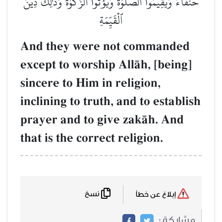
حُنَفَآءَ وَيُقِيمُواْ ٱلصَّلَوٰةَ وَيُؤۡتُواْ ٱلزَّكَوٰةَۚ وَذَٰلِكَ دِينُ
ٱلۡقَيِّمَةِ
And they were not commanded
except to worship AllŒh, [being]
sincere to Him in religion,
inclining to truth, and to establish
prayer and to give zakŒh. And
that is the correct religion.
نسخ
إبلاغ عن خطأ
مشاركة :