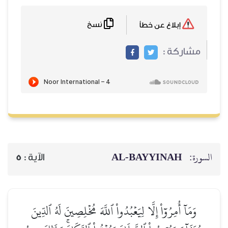
نسخ
إبلاغ عن خطأ
مشاركة :
AL‑BAYYINAH
السورة:
5
الآية :
وَمَآ أُمِرُوٓاْ إِلَّا لِيَعۡبُدُواْ ٱللَّهَ مُخۡلِصِينَ لَهُ ٱلدِّينَ