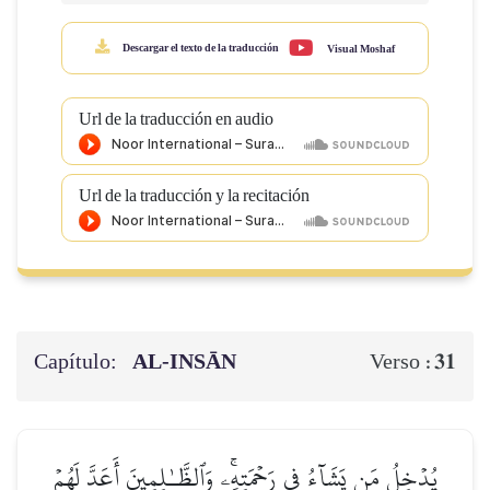
Descargar el texto de la traducción
Visual Moshaf
Url de la traducción en audio
Url de la traducción y la recitación
Capítulo:
AL‑INSĀN
31
Verso :
يُدۡخِلُ مَن يَشَآءُ فِي رَحۡمَتِهِۦۚ وَٱلظَّـٰلِمِينَ أَعَدَّ لَهُمۡ