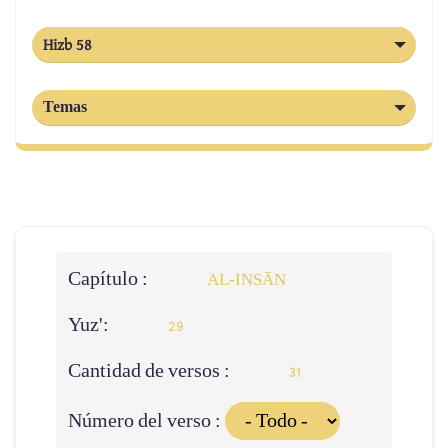
Hizb 58
Temas
Capítulo :
AL‑INSĀN
Yuz':
29
Cantidad de versos :
31
Número del verso :