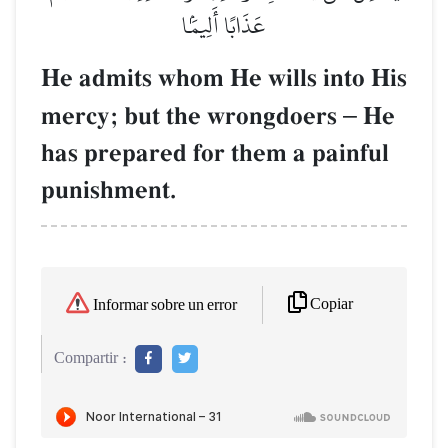
عَذَابًا أَلِيمَۢا
He admits whom He wills into His
mercy; but the wrongdoers
–
He
has prepared for them a painful
punishment.
Copiar
Informar sobre un error
Compartir :