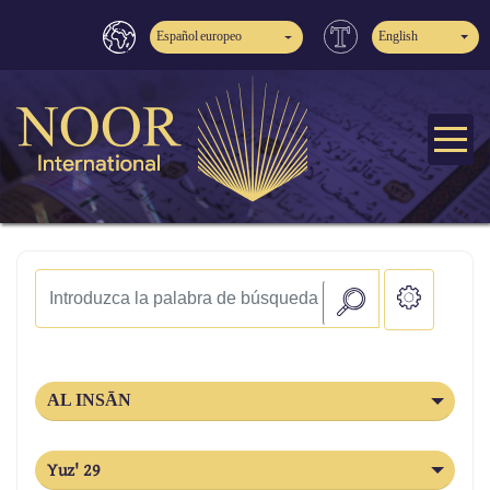
Español europeo
English
AL INSĀN
Yuz' 29