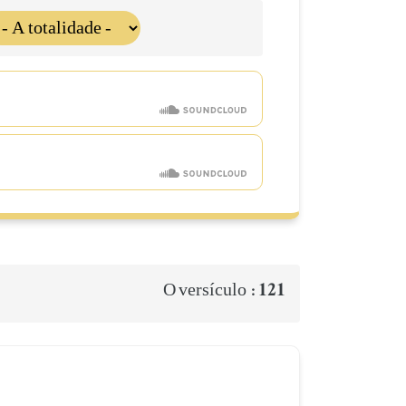
121
O versículo :