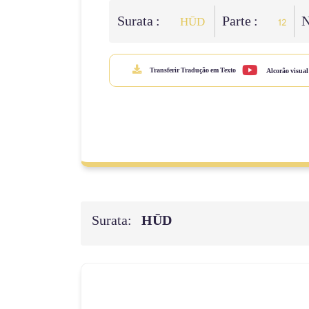
Surata :
Parte :
N
HŪD
12
Transferir Tradução em Texto
Alcorão visual
Surata:
HŪD