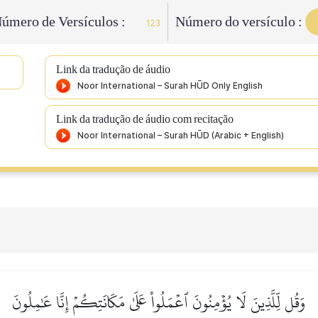
úmero de Versículos :
Número do versículo :
123
Link da tradução de áudio
Link da tradução de áudio com recitação
وَقُل لِّلَّذِينَ لَا يُؤۡمِنُونَ ٱعۡمَلُواْ عَلَىٰ مَكَانَتِكُمۡ إِنَّا عَٰمِلُونَ