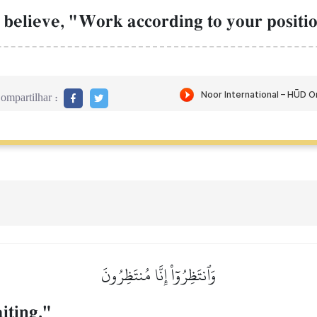
 believe, "Work according to your positi
ompartilhar :
وَٱنتَظِرُوٓاْ إِنَّا مُنتَظِرُونَ
iting."