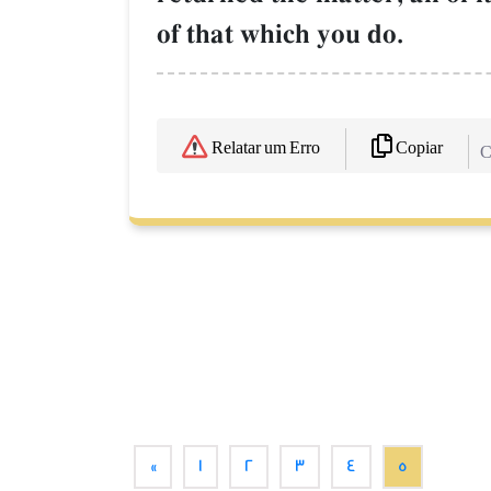
of that which you do.
Copiar
Relatar um Erro
C
«
1
2
3
4
5