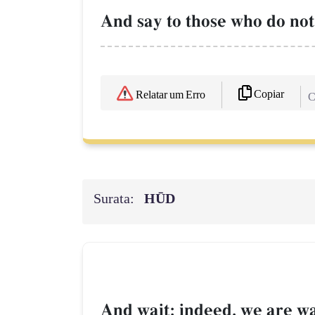
And say to those who do not
Copiar
Relatar um Erro
C
Surata:
HŪD
And wait; indeed, we are wa