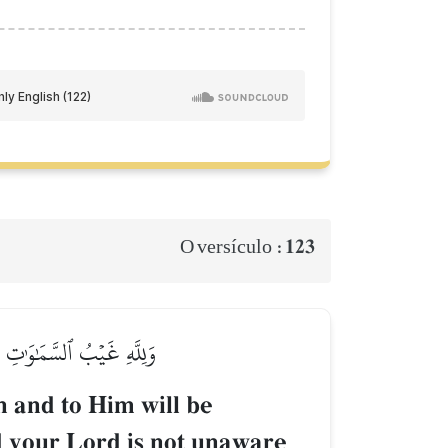
123
O versículo :
وَلِلَّهِ غَيۡبُ ٱلسَّمَٰوَٰتِ وَ
h and to Him will be
d your Lord is not unaware