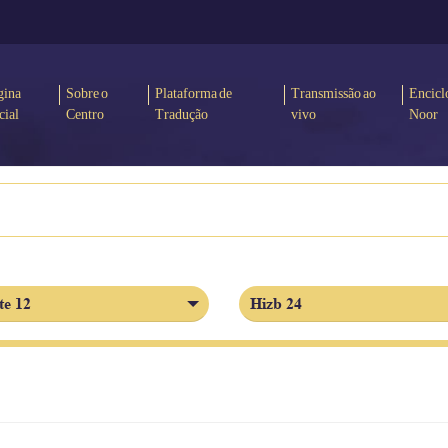
gina
Sobre o
Plataforma de
Transmissão ao
Encicl
cial
Centro
Tradução
vivo
Noor
te 12
Hizb 24