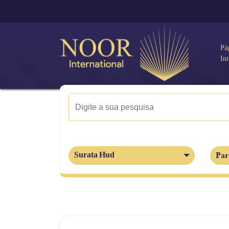
Pá
Ini
Par
Surata Hud