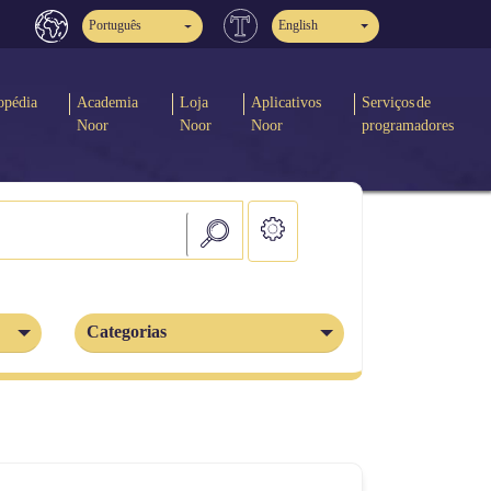
Português
English
opédia
Academia
Loja
Aplicativos
Serviços de
Noor
Noor
Noor
programadores
Categorias