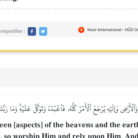
ompartilhar :
ٱلۡأَرۡضِ وَإِلَيۡهِ يُرۡجَعُ ٱلۡأَمۡرُ كُلُّهُۥ فَٱعۡبُدۡهُ وَتَوَكَّلۡ عَلَيۡهِۚ وَمَا رَبّ
een [aspects] of the heavens and the eart
 it, so worship Him and rely upon Him. An