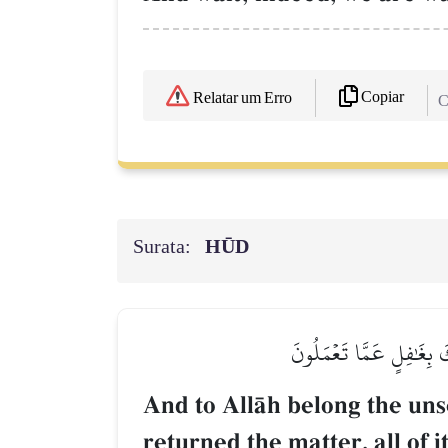
Copiar
Relatar um Erro
C
Surata:
HŪD
ُكَ بِغَٰفِلٍ عَمَّا تَعۡمَلُونَ
And to AllŒh belong the uns
returned the matter, all of